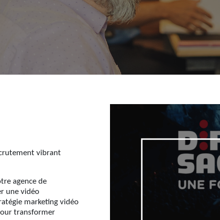
recrutement vibrant
otre agence de
er une vidéo
ratégie marketing vidéo
 pour transformer