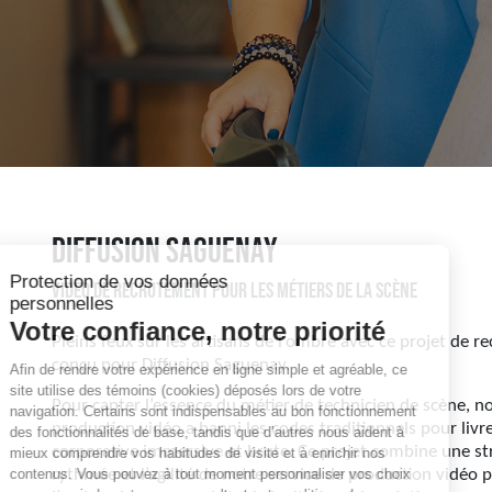
Diffusion Saguenay
Vidéo de recrutement pour les métiers de la scène
Pleins feux sur les artisans de l’ombre avec ce projet de 
conçu pour Diffusion Saguenay.
Pour capter l’essence du métier de technicien de scène, n
production vidéo a banni les codes traditionnels pour livr
corporative immersive et brute. Ce projet combine une st
rythmée et l’agilité de notre service de production vidéo